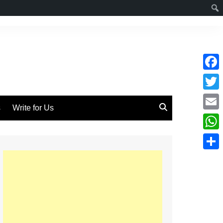
F
a
T
s
Write for Us
c
w
E
e
i
m
W
b
t
a
h
o
S
t
i
a
o
h
e
l
t
k
a
r
s
r
A
e