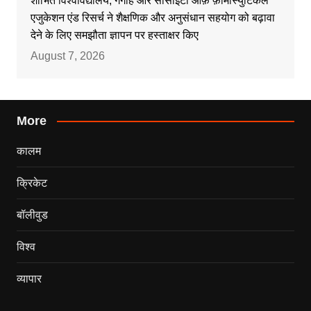
शोभित विश्वविद्यालय, गंगोह और सोसाइटी ऑफ़ फ़ार्मास्युटिकल
एजुकेशन एंड रिसर्च ने शैक्षणिक और अनुसंधान सहयोग को बढ़ावा
देने के लिए समझौता ज्ञापन पर हस्ताक्षर किए
August 7, 2026
More
कालम
क्रिकेट
बॉलीवुड
विश्व
व्यापार