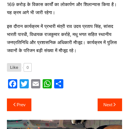
169 करोड़ के विकास कार्यों का लोकार्पण और शिलान्यास किया है।
यह क्रम आगे भी जारी रहेगा।
इस दौरान कार्यक्रम में प्रभारी मंत्री राव उदय प्रताप सिंह, सांसद
भारती पारधी, विधायक राजकुमार कर्राहे, मधु भगत सहित स्थानीय
जनप्रतिनिधि और प्रशासनिक अधिकारी मौजूद। कार्यक्रम में पुलिस
जवानों के परिजन बड़ी संख्या में मौजूद रहे।
Like
0
F
T
E
W
S
a
w
m
h
h
c
itt
ai
at
ar
Post
Prev
Next
navigation
e
er
l
s
e
b
A