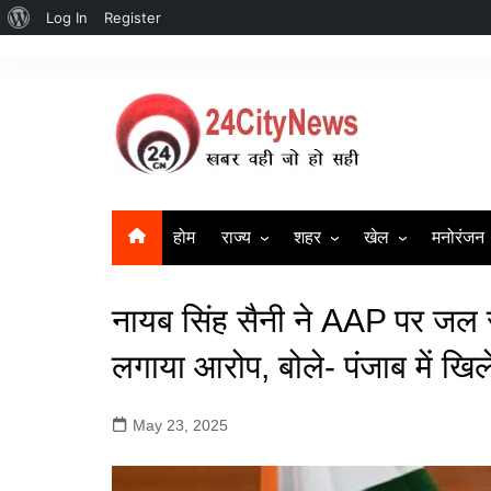
About
Log In
Register
Skip
WordPress
to
content
होम
राज्य
शहर
खेल
मनोरंजन
उत्तर प्रदेश
सहारनपुर | Saharanpur New
क्रिकेट
बॉलीवुड
नायब सिंह सैनी ने AAP पर जल
दिल्ली
लखनऊ
बिहार
गाज़ियाबाद
लगाया आरोप, बोले- पंजाब में ख
हरियाणा
मुज़फ्फर नगर
May 23, 2025
Uttrakhand News
मेरठ