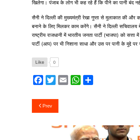
खिलेगा। पंजाब के लोग भी कह रहे हैं कि पीने का पानी बंद नह
सैनी ने दिल्ली की मुख्यमंत्री रेखा गुप्ता से मुलाकात की औ
बनाने के लिए मिलकर काम करेंगे। सैनी ने दिल्ली सचिवालय मे
राष्ट्रीय राजधानी में भारतीय जनता पार्टी (भाजपा) को सत्ता
पार्टी (आप) पर भी निशाना साधा और उस पर पानी के मुद्दे 
Like
0
F
T
E
W
S
a
w
m
h
h
c
itt
ai
at
ar
Post
Prev
e
er
l
s
e
navigation
b
A
o
p
o
p