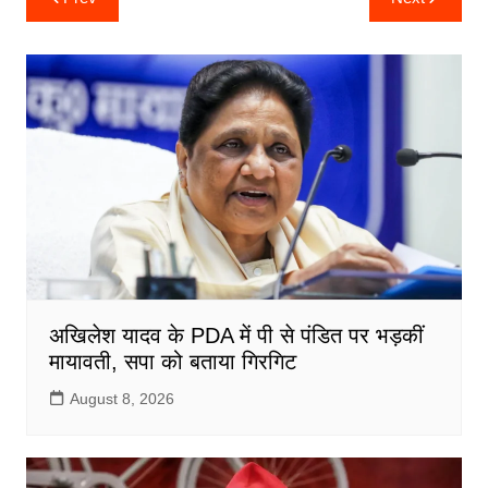
navigation
e
er
l
s
e
b
A
o
p
o
p
k
अखिलेश यादव के PDA में पी से पंडित पर भड़कीं
मायावती, सपा को बताया गिरगिट
August 8, 2026