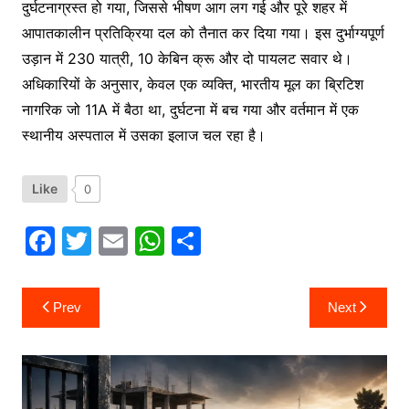
दुर्घटनाग्रस्त हो गया, जिससे भीषण आग लग गई और पूरे शहर में
आपातकालीन प्रतिक्रिया दल को तैनात कर दिया गया। इस दुर्भाग्यपूर्ण
उड़ान में 230 यात्री, 10 केबिन क्रू और दो पायलट सवार थे।
अधिकारियों के अनुसार, केवल एक व्यक्ति, भारतीय मूल का ब्रिटिश
नागरिक जो 11A में बैठा था, दुर्घटना में बच गया और वर्तमान में एक
स्थानीय अस्पताल में उसका इलाज चल रहा है।
Like
0
F
T
E
W
S
a
w
m
h
h
c
itt
ai
at
ar
Post
Prev
Next
navigation
e
er
l
s
e
b
A
o
p