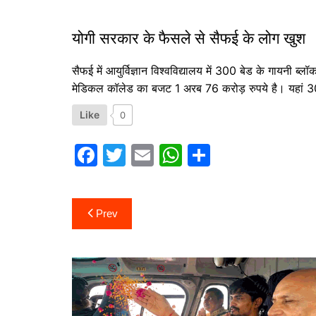
योगी सरकार के फैसले से सैफई के लोग खुश
सैफई में आयुर्विज्ञान विश्वविद्यालय में 300 बेड के गायनी ब्
मेडिकल कॉलेड का बजट 1 अरब 76 करोड़ रुपये है। यहां 30
Like
0
F
T
E
W
S
a
w
m
h
h
c
itt
ai
at
ar
Post
Prev
e
er
l
s
e
navigation
b
A
o
p
o
p
k