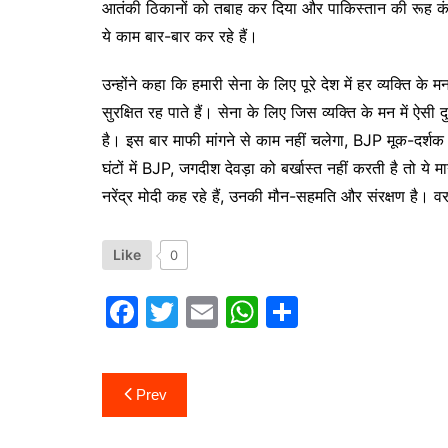
आतंकी ठिकानों को तबाह कर दिया और पाकिस्तान की रूह कं
ये काम बार-बार कर रहे हैं।
उन्होंने कहा कि हमारी सेना के लिए पूरे देश में हर व्यक्ति के म
सुरक्षित रह पाते हैं। सेना के लिए जिस व्यक्ति के मन में ऐस
है। इस बार माफी मांगने से काम नहीं चलेगा, BJP मूक-दर्श
घंटों में BJP, जगदीश देवड़ा को बर्खास्त नहीं करती है तो य
नरेंद्र मोदी कह रहे हैं, उनकी मौन-सहमति और संरक्षण है। व
Like
0
F
T
E
W
S
a
w
m
h
h
c
itt
ai
at
ar
Post
Prev
e
er
l
s
e
navigation
b
A