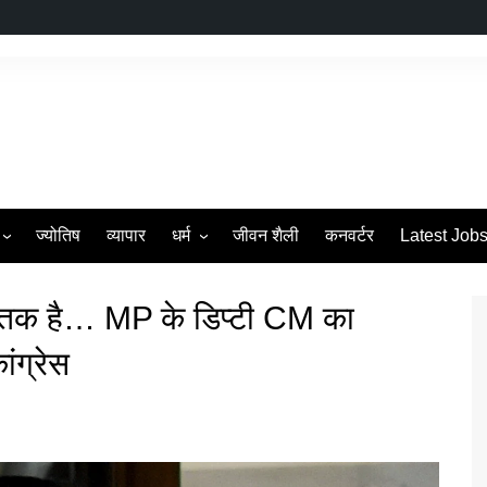
ज्योतिष
व्यापार
धर्म
जीवन शैली
कनवर्टर
Latest Job
s
व्रत एवं त्यौहार
मस्तक है… MP के डिप्टी CM का
ंग्रेस