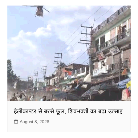
b
A
o
p
o
p
k
हेलीकाप्टर से बरसे फूल, शिवभक्तों का बढ़ा उत्साह
August 8, 2026