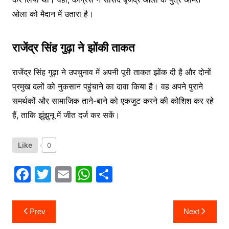
ओला को मैदान में उतारा है।
राजेंद्र सिंह गुढ़ा​ ने झोंकी ताकत
राजेंद्र सिंह गुढ़ा ने उपचुनाव में अपनी पूरी ताकत झोंक दी है और दोनों
प्रमुख दलों को नुकसान पहुंचाने का दावा किया है। वह अपने पुराने
समर्थकों और सामाजिक ताने-बाने को एकजुट करने की कोशिश कर रहे
हैं, ताकि झुंझुनू में जीत दर्ज कर सकें।
Like
0
F
T
E
W
S
a
w
m
h
h
c
itt
ai
at
ar
Post
Prev
Next
navigation
e
er
l
s
e