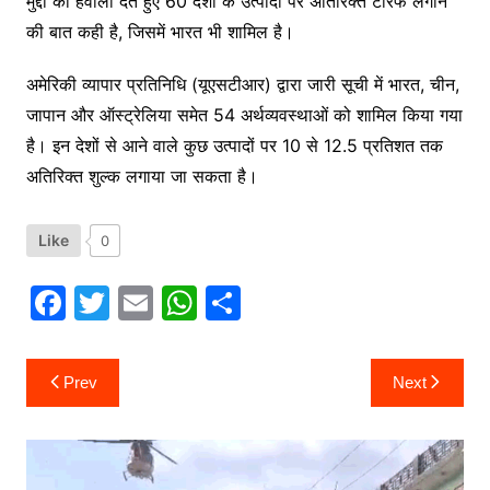
मुद्दों का हवाला देते हुए 60 देशों के उत्पादों पर अतिरिक्त टैरिफ लगाने
की बात कही है, जिसमें भारत भी शामिल है।
अमेरिकी व्यापार प्रतिनिधि (यूएसटीआर) द्वारा जारी सूची में भारत, चीन,
जापान और ऑस्ट्रेलिया समेत 54 अर्थव्यवस्थाओं को शामिल किया गया
है। इन देशों से आने वाले कुछ उत्पादों पर 10 से 12.5 प्रतिशत तक
अतिरिक्त शुल्क लगाया जा सकता है।
Like
0
F
T
E
W
S
a
w
m
h
h
c
itt
ai
at
ar
Post
Prev
Next
navigation
e
er
l
s
e
b
A
o
p