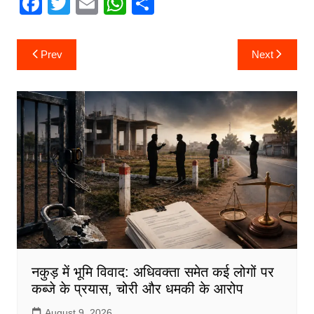
F
T
E
W
S
a
w
m
h
h
c
itt
ai
at
ar
Post
Prev
Next
navigation
e
er
l
s
e
b
A
o
p
o
p
k
नकुड़ में भूमि विवाद: अधिवक्ता समेत कई लोगों पर
कब्जे के प्रयास, चोरी और धमकी के आरोप
August 9, 2026