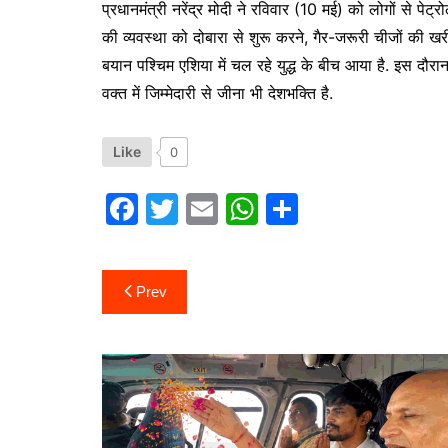
प्रधानमंत्री नरेंद्र मोदी ने रविवार (10 मई) को लोगों से पेट
की व्यवस्था को दोबारा से शुरू करने, गैर-जरूरी चीजों की 
बयान पश्चिम एशिया में चल रहे युद्ध के बीच आया है. इस दौरान
वक्त में जिम्मेदारी से जीना भी देशभक्ति है.
Like
0
F
T
E
W
S
a
w
m
h
h
c
itt
ai
at
ar
Post
Prev
e
er
l
s
e
navigation
b
A
o
p
o
p
k