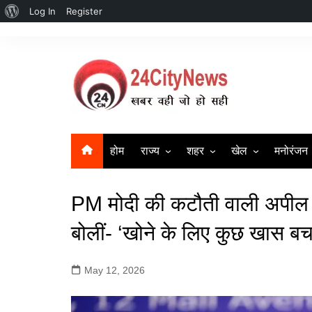
About
Log In
Register
Skip
WordPress
to
content
होम
राज्य
शहर
खेल
मनोरंजन
उत्तर प्रदेश
सहारनपुर | Saharanpur New
क्रिकेट
बॉलीवुड
PM मोदी की कटौती वाली अपील 
दिल्ली
लखनऊ
बिहार
गाज़ियाबाद
बोलीं- ‘खोने के लिए कुछ खास बचा
हरियाणा
मुज़फ्फर नगर
May 12, 2026
Uttrakhand News
मेरठ