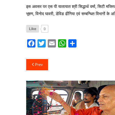
इस अवसर पर एस पी यातायात श्री सिद्धार्थ वर्मा, सिटी मजिस्
भूषण, विनोद घावरी, डेविड ढींगिया एवं सम्बन्धित विभागों के
Like
0
F
T
E
W
S
a
w
m
h
h
c
itt
ai
at
ar
Post
Prev
e
er
l
s
e
navigation
b
A
o
p
o
p
k