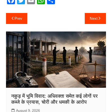
F
T
E
W
S
a
w
m
h
h
c
itt
ai
at
ar
Post
Prev
Next
navigation
e
er
l
s
e
b
A
o
p
o
p
k
नकुड़ में भूमि विवाद: अधिवक्ता समेत कई लोगों पर
कब्जे के प्रयास, चोरी और धमकी के आरोप
August 9, 2026