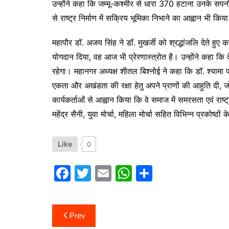
उन्होंने कहा कि जम्मू-कश्मीर से धारा 370 हटाना उनके सपन
से राष्ट्र निर्माण में सक्रिय भूमिका निभाने का आह्वान भी किय
महापौर डॉ. अजय सिंह ने डॉ. मुखर्जी को श्रद्धांजलि देते हुए क
योगदान दिया, वह आज भी प्रेरणास्त्रोत है। उन्होंने कहा कि
रहेगा। महानगर अध्यक्ष शीतल बिश्नोई ने कहा कि डॉ. श्यामा 
एकता और अखंडता की रक्षा हेतु अपने प्राणों की आहुति दी, जो
कार्यकर्ताओं से आह्वान किया कि वे समाज में समरसता एवं राष्
महेंद्र सैनी, युवा मोर्चा, महिला मोर्चा सहित विभिन्न प्रकोष्ठों
Like
0
F
T
E
W
S
a
w
m
h
h
c
itt
ai
at
ar
Post
Prev
e
er
l
s
e
navigation