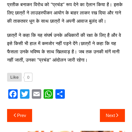
प्रतीक बनाकर विरोध को “प्रचंड” रूप देने का ऐलान किया है। इसके
लिए छात्रों ने लाउडस्पीकर आयोग के बाहर लाकर रख दिया और गाने
की ताकतवर धुन के साथ छात्रों ने अपनी आवाज बुलंद की।
छात्रों ने कहा कि यह संघर्ष उनके अधिकारों की रक्षा के लिए है और वे
इसे किसी भी हाल में कमजोर नहीं पड़ने देंगे।छात्रों ने कहा कि यह
फैसला उनके भविष्य के साथ खिलवाड़ है। जब तक उनकी मांगें मानी
नहीं जातीं, उनका “प्रचंड” आंदोलन जारी रहेगा।
Like
0
F
T
E
W
S
a
w
m
h
h
c
itt
ai
at
ar
Post
Prev
Next
navigation
e
er
l
s
e
b
A