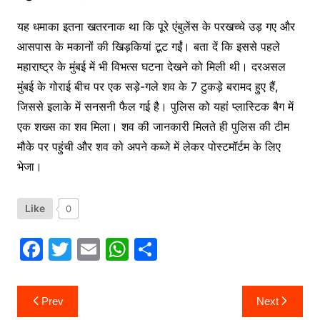
यह धमाका इतना खतरनाक था कि पूरे एंबुलेंस के परखच्चे उड़ गए और
आसपास के मकानों की खिड़कियां टूट गईं। बता दें कि इससे पहले
महाराष्ट्र के मुंबई में भी विभत्स घटना देखने को मिली थी। दरअसल
मुंबई के गोराई बीच पर एक सड़े-गले शव के 7 टुकड़े बरामद हुए हैं,
जिससे इलाके में सनसनी फैल गई है। पुलिस को यहां प्लास्टिक बैग में
एक शख्स का शव मिला। शव की जानकारी मिलते ही पुलिस की टीम
मौके पर पहुंची और शव को अपने कब्जे में लेकर पोस्टमॉर्टम के लिए
भेजा।
Like
0
F
T
E
W
S
a
w
m
h
h
c
itt
ai
at
ar
Post
Prev
Next
navigation
e
er
l
s
e