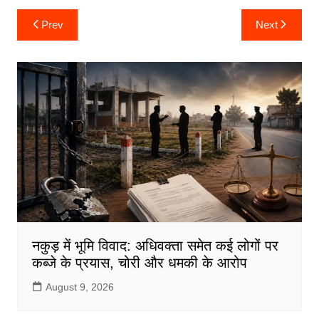
c
itt
ai
at
ar
Post
Prev
Next
navigation
e
er
l
s
e
b
A
o
p
o
p
k
नकुड़ में भूमि विवाद: अधिवक्ता समेत कई लोगों पर
कब्जे के प्रयास, चोरी और धमकी के आरोप
August 9, 2026