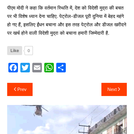
पीएम मोदी ने कहा कि वर्तमान स्थिति में, देश को विदेशी मुद्रा की बचत
पर भी विशेष ध्यान देना चाहिए. पेट्रोल-डीजल पूरी दुनिया में बेहद महंगे
हो गए हैं, इसलिए ईंधन बचाना और इस तरह पेट्रोल और डीजल खरीदने
पर खर्च होने वाली विदेशी मुद्रा को बचाना हमारी जिम्मेदारी है.
Like
0
F
T
E
W
S
a
w
m
h
h
c
itt
ai
at
ar
Post
Prev
Next
navigation
e
er
l
s
e
b
A
o
p
o
p