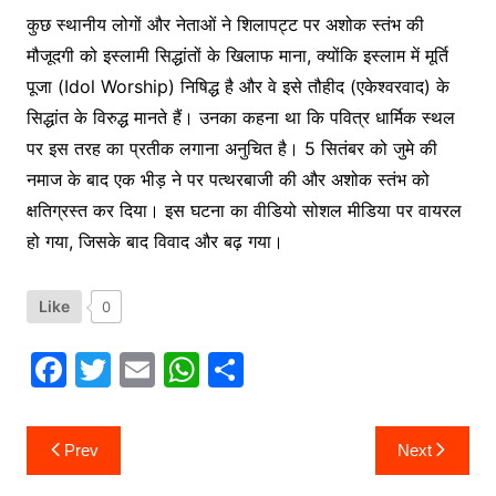
कुछ स्थानीय लोगों और नेताओं ने शिलापट्ट पर अशोक स्तंभ की
मौजूदगी को इस्लामी सिद्धांतों के खिलाफ माना, क्योंकि इस्लाम में मूर्ति
पूजा (Idol Worship) निषिद्ध है और वे इसे तौहीद (एकेश्वरवाद) के
सिद्धांत के विरुद्ध मानते हैं। उनका कहना था कि पवित्र धार्मिक स्थल
पर इस तरह का प्रतीक लगाना अनुचित है। 5 सितंबर को जुमे की
नमाज के बाद एक भीड़ ने पर पत्थरबाजी की और अशोक स्तंभ को
क्षतिग्रस्त कर दिया। इस घटना का वीडियो सोशल मीडिया पर वायरल
हो गया, जिसके बाद विवाद और बढ़ गया।
Like
0
F
T
E
W
S
a
w
m
h
h
c
itt
ai
at
ar
Post
Prev
Next
navigation
e
er
l
s
e