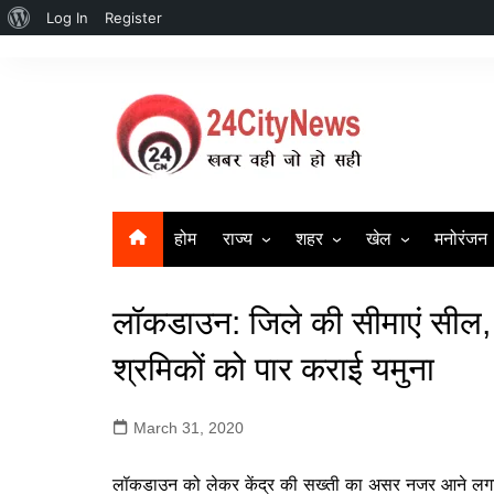
About
Log In
Register
Skip
WordPress
to
content
होम
राज्य
शहर
खेल
मनोरंजन
उत्तर प्रदेश
सहारनपुर | Saharanpur New
क्रिकेट
बॉलीवुड
लॉकडाउन: जिले की सीमाएं सील, 
दिल्ली
लखनऊ
बिहार
गाज़ियाबाद
श्रमिकों को पार कराई यमुना
हरियाणा
मुज़फ्फर नगर
March 31, 2020
Uttrakhand News
मेरठ
लॉकडाउन को लेकर केंद्र की सख्ती का असर नजर आने लगा है