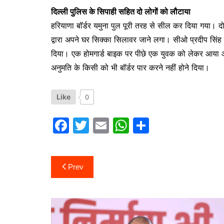
दिल्ली पुलिस के सिपाही सहित दो लोगों को लौटाया
हरियाणा बॉर्डर यमुना पुल पूरी तरह से सील कर दिया गया। दो
द्वारा अपने घर सिक्का सिलावर जाने लगा। सीओ प्रदीप सिंह न
दिया। एक होमगार्ड बाइक पर पीछे एक युवक को लेकर आया औ
अनुमति के किसी को भी बॉर्डर पार करने नहीं होने दिया।
Like
0
F
T
E
W
S
a
w
m
h
h
c
itt
ai
at
ar
Post
Prev
e
er
l
s
e
navigation
b
A
o
p
o
p