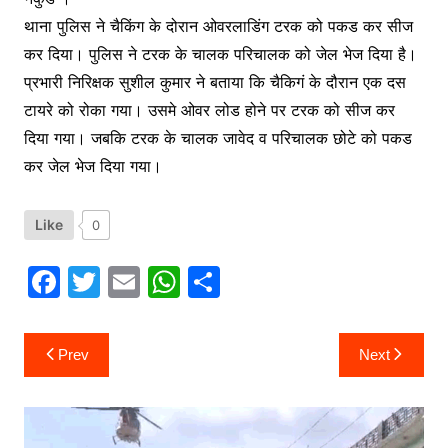
थाना पुलिस ने चैकिंग के दोरान ओवरलाडिंग टरक को पकड कर सीज
कर दिया। पुलिस ने टरक के चालक परिचालक को जेल भेज दिया है।
प्रभारी निरिक्षक सुशील कुमार ने बताया कि चैकिगं के दौरान एक दस
टायरे को रोका गया। उसमे ओवर लोड होने पर टरक को सीज कर
दिया गया। जबकि टरक के चालक जावेद व परिचालक छोटे को पकड
कर जेल भेज दिया गया।
Like
0
F
T
E
W
S
a
w
m
h
h
c
itt
ai
at
ar
Post
Prev
Next
navigation
e
er
l
s
e
b
A
o
p