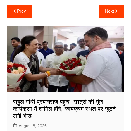
c
itt
ai
at
ar
Post
Prev
Next
navigation
e
er
l
s
e
b
A
o
p
o
p
k
राहुल गांधी प्रयागराज पहुंचे, ‘छात्रों की गूंज’
कार्यक्रम में शामिल होंगे; कार्यक्रम स्थल पर जुटने
लगी भीड़
August 8, 2026