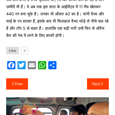
उम्मीदें भी हैं। वे अब तक इस साल के आईपीएल में 11 मैच खेलकर
440 रन बना चुके हैं। उनका भी औसत 40 का है। यानी वैभव और
साई के रन बराबर हैं, इस​के बाद भी फिलहाल वैभव थोड़े से नीचे चल रहे
हैं और टॉप 5 से बाहर हैं। हालांकि एक बड़ी पारी उन्हें फिर से ऑरेंज
कैप की रेस में लाने के लिए काफी होगी।
Like
0
F
T
E
W
S
a
w
m
h
h
c
itt
ai
at
ar
Post
Prev
Next
navigation
e
er
l
s
e
b
A
o
p
o
p