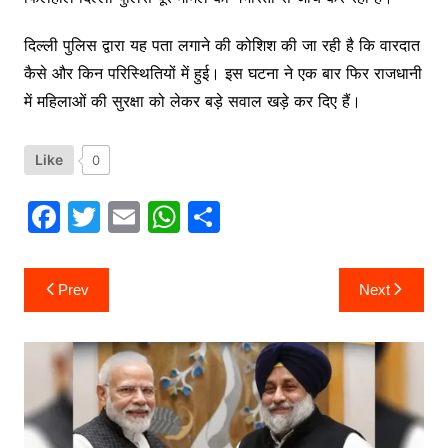
दिल्ली पुलिस द्वारा यह पता लगाने की कोशिश की जा रही है कि वारदात
कैसे और किन परिस्थितियों में हुई। इस घटना ने एक बार फिर राजधानी
में महिलाओं की सुरक्षा को लेकर बड़े सवाल खड़े कर दिए हैं।
Like
0
F
T
E
W
S
a
w
m
h
h
c
itt
ai
at
ar
Post
Prev
Next
navigation
e
er
l
s
e
b
A
o
p
o
p
k