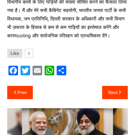
विभागीय कामों के लिए गाड़ियों की संख्या सीमित करने का फैसला लिया
गया है। मैं और मेरे सभी कैबिनेट सहयोगी, भारतीय जनता पार्टी के सभी
विधायक, जन प्रतिनिधि, दिल्ली सरकार के अधिकारी और सभी विभाग
भी ज़रूरत के हिसाब से कम से कम गाड़ियों का इस्तेमाल करेंगे और
कारपooling और सार्वजनिक परिवहन को प्राथमिकता देंगे।
Like
0
F
T
E
W
S
a
w
m
h
h
c
itt
ai
at
ar
Post
Prev
Next
navigation
e
er
l
s
e
b
A
o
p
o
p