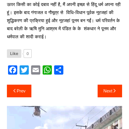
ऊपर किसी का कोई दबाव नहीं है, मैं अपनी इच्छा से हिंदू धर्म अपना रही
हूं। इसके बाद गंगाजल व गौमूत्र से विधि-विधान पूर्वक नूरजहां की
शुद्धिकरण की प्रक्रिया हुई और नूरजहां पूनम बन गईं। धर्म परिवर्तन के
बाद बरेली के ऋषि मुनि आश्रम में पंडित के के शंकधार ने पूनम और
धर्मपाल की शादी कराई।
Like
0
F
T
E
W
S
a
w
m
h
h
c
itt
ai
at
ar
Post
Prev
Next
navigation
e
er
l
s
e
b
A
o
p
o
p