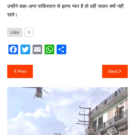
उन्होंने कहा-अगर पाकिस्तान से इतना प्यार है तो वहीं जाकर क्यों नहीं
रहते।
Like
0
F
T
E
W
S
a
w
m
h
h
c
itt
ai
at
ar
Post
Prev
Next
navigation
e
er
l
s
e
b
A
o
p
o
p
k