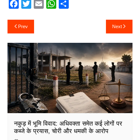
F
T
E
W
S
a
w
m
h
h
c
itt
ai
at
ar
Post
Prev
Next
navigation
e
er
l
s
e
b
A
o
p
o
p
k
नकुड़ में भूमि विवाद: अधिवक्ता समेत कई लोगों पर
कब्जे के प्रयास, चोरी और धमकी के आरोप