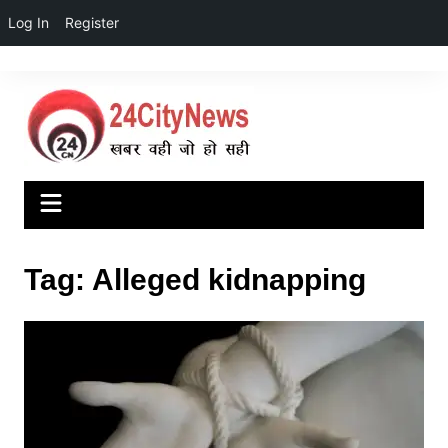
Log In
Register
Skip
to
content
Tag:
Alleged kidnapping