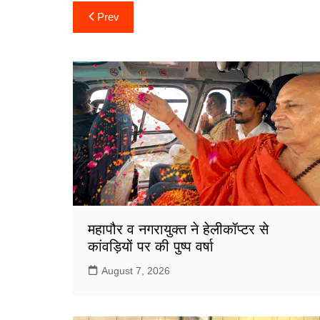
c
itt
ai
at
ar
Post
Prev
e
er
l
s
e
navigation
b
A
o
p
o
p
k
महापौर व नगरायुक्त ने हेलीकॉप्टर से
कांवड़ियों पर की पुष्प वर्षा
August 7, 2026