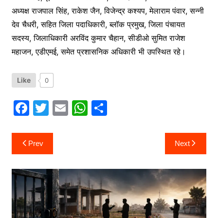
अध्यक्ष राजपाल सिंह, राकेश जैन, विजेन्द्र कश्यप, मेलाराम पंवार, सन्नी
देव चैधरी, सहित जिला पदाधिकारी, ब्लॉक प्रमुख, जिला पंचायत
सदस्य, जिलाधिकारी अरविंद कुमार चैहान, सीडीओ सुमित राजेश
महाजन, एडीएमई, समेत प्रशासनिक अधिकारी भी उपस्थित रहे।
Like
0
F
T
E
W
S
a
w
m
h
h
c
itt
ai
at
ar
Post
Prev
Next
navigation
e
er
l
s
e
b
A
o
p
o
p
k