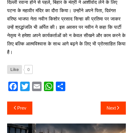
दिल्ली रवाना होने से पहले, बिहार के मंत्री ने आशीर्वाद लेने के लिए
पटना के महावीर मंदिर का दौरा किया। उन्होंने अपने पिता, दिवंगत
वरिष्ठ भाजपा नेता नवीन किशोर प्रसाद सिन्हा की प्रतिमा पर जाकर
उन्हें श्रद्धांजलि भी अर्पित की। इस अवसर पर नवीन ने कहा कि पार्टी
नेतृत्व ने हमेशा अपने कार्यकर्ताओं को न केवल सीखने और काम करने के
लिए बल्कि आत्मविश्वास के साथ आगे बढ़ने के लिए भी प्रोत्साहित किया
है।
Like
0
F
T
E
W
S
a
w
m
h
h
c
itt
ai
at
ar
Post
Prev
Next
navigation
e
er
l
s
e
b
A