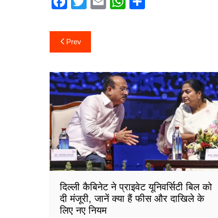
F
T
E
W
S
a
w
m
h
h
c
itt
ai
at
ar
Post
Prev
e
er
l
s
e
navigation
b
A
o
p
o
p
k
दिल्ली कैबिनेट ने प्राइवेट यूनिवर्सिटी बिल को
दी मंजूरी, जानें क्या हैं फीस और दाखिले के
लिए नए नियम