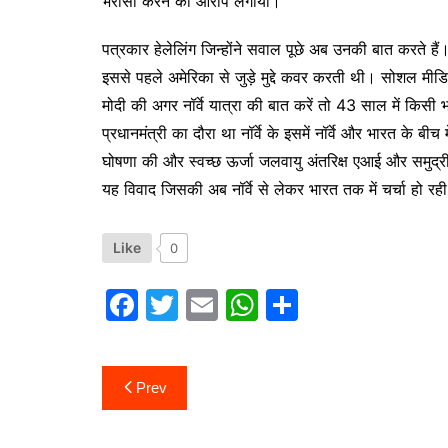
भरोसा करने का आरोप लगाया।
पत्रकार हेलेलिंग जिन्होंने सवाल पूछे अब उनकी बात करते हैं
इससे पहले अमेरिका से जुड़े मुद्दे कवर करती थी। सोशल मीडिय
मोदी की अगर नॉर्वे यात्रा की बात करें तो 43 साल में किसी भ
प्रधानमंत्री का दौरा था नॉर्वे के इसमें नॉर्वे और भारत के बीच 
घोषणा की और स्वच्छ ऊर्जा जलवायु अंतरिक्ष एआई और समुद्री
यह विवाद जिसकी अब नॉर्वे से लेकर भारत तक में चर्चा हो रही
Like
0
F
T
E
W
S
a
w
m
h
h
c
itt
ai
at
ar
Post
Prev
e
er
l
s
e
navigation
b
A