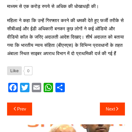
माध्यम से एक करोड़ रुपये से अधिक की धोखाधड़ी की।
महिला ने कहा कि उन्हें गिरफ्तार करने की धमकी देते हुए फर्जी तरीके से
सीबीआई और ईडी अधिकारी बनकर कुछ लोगों ने कई ऑडियो और
वीडियो कॉल के जरिए अदालती आदेश दिखाए। शीर्ष अदालत को बताया
गया कि भारतीय न्याय संहिता (बीएनएस) के विभिन्न प्रावधानों के तहत
अंबाला स्थित साइबर अपराध विभाग में दो प्राथमिकी दर्ज की गई हैं
Like
0
F
T
E
W
S
a
w
m
h
h
c
itt
ai
at
ar
Post
Prev
Next
navigation
e
er
l
s
e
b
A