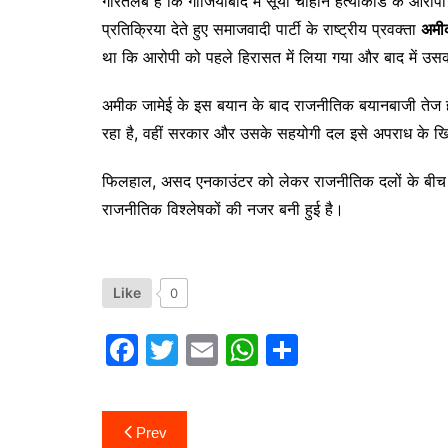
गौरतलब है कि गाजियाबाद में सूर्या चौहान हत्याकांड के आरोप
प्रतिक्रिया देते हुए समाजवादी पार्टी के राष्ट्रीय प्रवक्ता
अमी
था कि आरोपी को पहले हिरासत में लिया गया और बाद में उ
अमीक जामेई के इस बयान के बाद राजनीतिक बयानबाजी तेज हो
रहा है, वहीं सरकार और उसके सहयोगी दल इसे अपराध के खिल
फिलहाल, असद एनकाउंटर को लेकर राजनीतिक दलों के बीच आ
राजनीतिक विश्लेषकों की नजर बनी हुई है।
Like
0
F
T
E
W
S
a
w
m
h
h
c
itt
ai
at
ar
Post
Prev
e
er
l
s
e