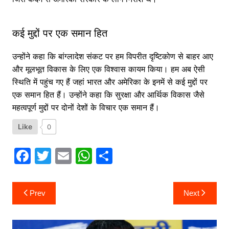
कई मुद्दों पर एक समान हित
उन्होंने कहा कि बांग्लादेश संकट पर हम विपरीत दृष्टिकोण से बाहर आए
और मूलभूत विकास के लिए एक विश्वास कायम किया। हम अब ऐसी
स्थिति में पहुंच गए हैं जहां भारत और अमेरिका के इनमें से कई मुद्दों पर
एक समान हित हैं। उन्होंने कहा कि सुरक्षा और आर्थिक विकास जैसे
महत्वपूर्ण मुद्दों पर दोनों देशों के विचार एक समान हैं।
Like
0
F
T
E
W
S
a
w
m
h
h
c
itt
ai
at
ar
Post
Prev
Next
navigation
e
er
l
s
e
b
A