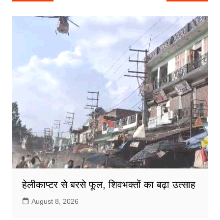
e
er
l
s
e
b
A
o
p
o
p
k
हेलीकाप्टर से बरसे फूल, शिवभक्तों का बढ़ा उत्साह
August 8, 2026