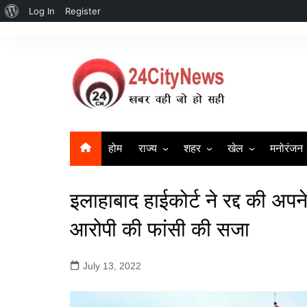
About
Log In
Register
Skip
WordPress
to
content
होम
राज्य
शहर
खेल
मनोरंजन
उत्तर प्रदेश
सहारनपुर | Saharanpur New
क्रिकेट
बॉलीवुड
इलाहाबाद हाईकोर्ट ने रद्द की अपने
दिल्ली
लखनऊ
बिहार
गाज़ियाबाद
आरोपी की फांसी की सजा
हरियाणा
मुज़फ्फर नगर
July 13, 2022
Uttrakhand News
मेरठ