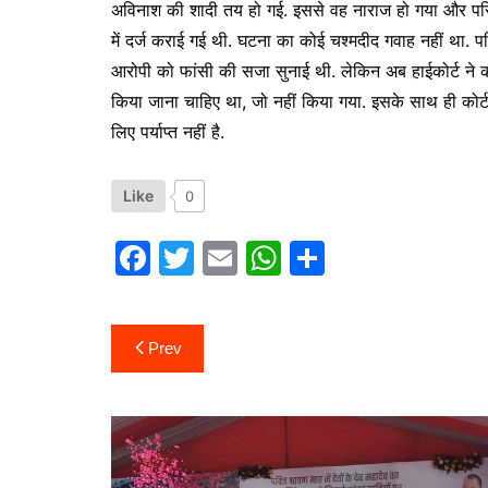
अविनाश की शादी तय हो गई. इससे वह नाराज हो गया और पर
में दर्ज कराई गई थी. घटना का कोई चश्मदीद गवाह नहीं था. परि
आरोपी को फांसी की सजा सुनाई थी. लेकिन अब हाईकोर्ट ने कोर
किया जाना चाहिए था, जो नहीं किया गया. इसके साथ ही कोर्ट 
लिए पर्याप्त नहीं है.
Like
0
F
T
E
W
S
a
w
m
h
h
c
itt
ai
at
ar
Post
Prev
e
er
l
s
e
navigation
b
A
o
p
o
p