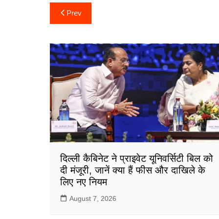
c
itt
ai
at
ar
Post
Prev
e
er
l
s
e
navigation
b
A
o
p
o
p
k
दिल्ली कैबिनेट ने प्राइवेट यूनिवर्सिटी बिल को
दी मंजूरी, जानें क्या हैं फीस और दाखिले के
लिए नए नियम
August 7, 2026