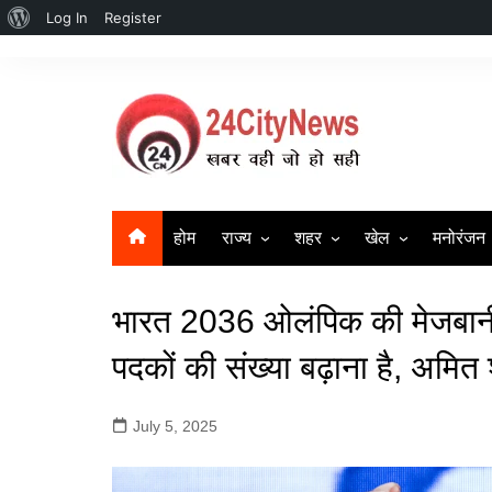
About
Log In
Register
Skip
WordPress
to
content
होम
राज्य
शहर
खेल
मनोरंजन
उत्तर प्रदेश
सहारनपुर | Saharanpur New
क्रिकेट
बॉलीवुड
भारत 2036 ओलंपिक की मेजबानी 
दिल्ली
लखनऊ
बिहार
गाज़ियाबाद
पदकों की संख्या बढ़ाना है, अमित
हरियाणा
मुज़फ्फर नगर
July 5, 2025
Uttrakhand News
मेरठ