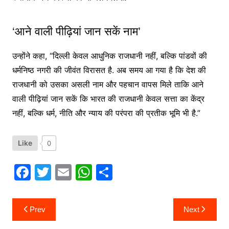
‘आने वाली पीढ़ियां जान सकें नाम’
उन्होंने कहा, “दिल्ली केवल आधुनिक राजधानी नहीं, बल्कि पांडवों की
धर्मनिष्ठ नगरी की जीवंत विरासत है. अब समय आ गया है कि देश की
राजधानी को उसका असली नाम और पहचान वापस मिले ताकि आने
वाली पीढ़ियां जान सकें कि भारत की राजधानी केवल सत्ता का केंद्र
नहीं, बल्कि धर्म, नीति और न्याय की परंपरा की प्रतीक भूमि भी है.”
Like
0
F
T
E
W
S
a
w
m
h
h
c
itt
ai
at
ar
Post
Prev
Next
navigation
e
er
l
s
e