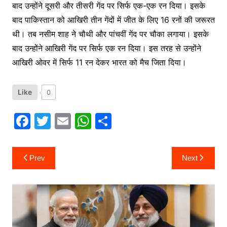
बाद उन्होंने दूसरी और तीसरी गेंद पर सिर्फ एक-एक रन दिया। इसके
बाद पाकिस्तान को आखिरी तीन गेंदों में जीत के लिए 16 रनों की जरूरत
थी। तब नसीम शाह ने चौथी और पांचवीं गेंद पर चौका लगाया। इसके
बाद उन्होंने आखिरी गेंद पर सिर्फ एक रन दिया। इस तरह से उन्होंने
आखिरी ओवर में सिर्फ 11 रन देकर भारत को मैच जिता दिया।
Like
0
F
T
E
W
S
a
w
m
h
h
c
itt
ai
at
ar
Post
Prev
Next
navigation
e
er
l
s
e
b
A
o
p
o
p