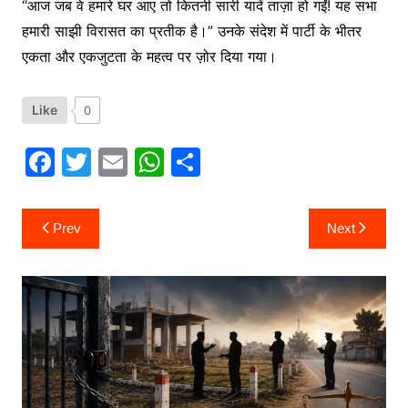
“आज जब वे हमारे घर आए तो कितनी सारी यादें ताज़ा हो गईं! यह सभा
हमारी साझी विरासत का प्रतीक है।” उनके संदेश में पार्टी के भीतर
एकता और एकजुटता के महत्व पर ज़ोर दिया गया।
Like
0
F
T
E
W
S
a
w
m
h
h
c
itt
ai
at
ar
Post
Prev
Next
navigation
e
er
l
s
e
b
A
o
p
o
p
k