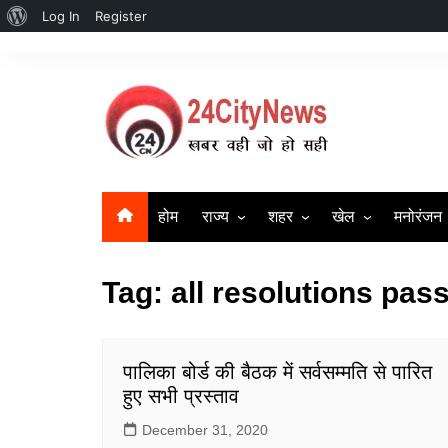
About
Log In
Register
Skip
WordPress
to
content
होम
राज्य
शहर
खेल
मनोरंजन
उत्तर प्रदेश
सहारनपुर | Saharanpur New
क्रिकेट
बॉलीवुड
Tag:
all resolutions pa
दिल्ली
लखनऊ
बिहार
गाज़ियाबाद
हरियाणा
मुज़फ्फर नगर
पालिका बोर्ड की बैठक में सर्वसम्मति से पारित
हुए सभी प्रस्ताव
Uttrakhand News
मेरठ
December 31, 2020