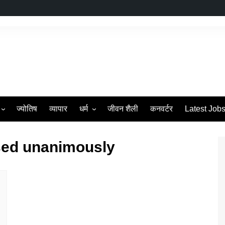
ज्योतिष
व्यापार
धर्म
जीवन शैली
कनवर्टर
Latest Job
s
व्रत एवं त्यौहार
ssed unanimously