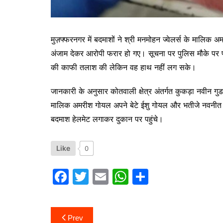
मुज़फ्फरनगर में बदमाशों ने श्री मनमोहन ज्वेलर्स के मालिक 
अंजाम देकर आरोपी फरार हो गए। सूचना पर पुलिस मौके पर प
की काफी तलाश की लेकिन वह हाथ नहीं लग सके।
जानकारी के अनुसार कोतवाली क्षेत्र अंतर्गत कुकड़ा नवीन गुड 
मालिक अमरीश गोयल अपने बेटे ईशु गोयल और भतीजे नवनीत क
बदमाश हेलमेट लगाकर दुकान पर पहुंचे।
Like
0
F
T
E
W
S
a
w
m
h
h
c
itt
ai
at
ar
Post
Prev