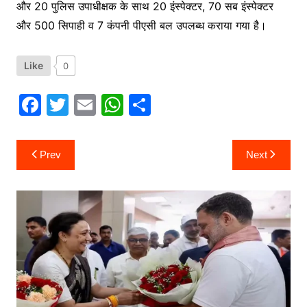
और 20 पुलिस उपाधीक्षक के साथ 20 इंस्पेक्टर, 70 सब इंस्पेक्टर
और 500 सिपाही व 7 कंपनी पीएसी बल उपलब्ध कराया गया है।
Like
0
F
T
E
W
S
a
w
m
h
h
c
itt
ai
at
ar
Post
Prev
Next
navigation
e
er
l
s
e
b
A
o
p
o
p
k