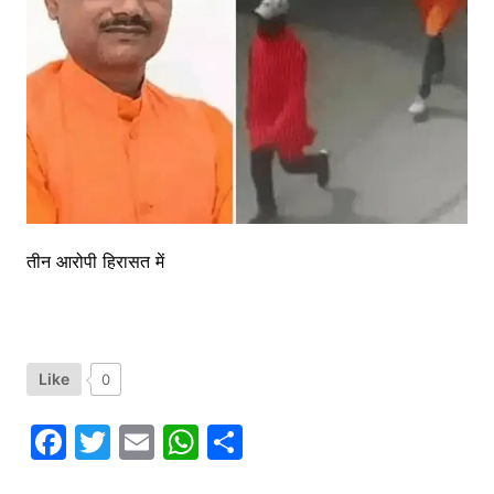
तीन आरोपी हिरासत में
Like
0
F
T
E
W
S
a
w
m
h
h