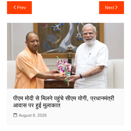
c
itt
ai
at
ar
Post
Prev
Next
navigation
e
er
l
s
e
b
A
o
p
o
p
k
पीएम मोदी से मिलने पहुंचे सीएम योगी, प्रधानमंत्री
आवास पर हुई मुलाकात
August 8, 2026