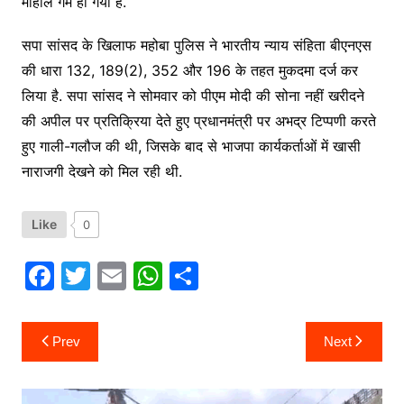
माहौल गर्म हो गया है.
सपा सांसद के खिलाफ महोबा पुलिस ने भारतीय न्याय संहिता बीएनएस
की धारा 132, 189(2), 352 और 196 के तहत मुकदमा दर्ज कर
लिया है. सपा सांसद ने सोमवार को पीएम मोदी की सोना नहीं खरीदने
की अपील पर प्रतिक्रिया देते हुए प्रधानमंत्री पर अभद्र टिप्पणी करते
हुए गाली-गलौज की थी, जिसके बाद से भाजपा कार्यकर्ताओं में खासी
नाराजगी देखने को मिल रही थी.
Like
0
F
T
E
W
S
a
w
m
h
h
c
itt
ai
at
ar
Post
Prev
Next
navigation
e
er
l
s
e
b
A