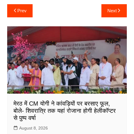
c
itt
ai
at
ar
Post
Prev
Next
navigation
e
er
l
s
e
b
A
o
p
o
p
k
मेरठ में CM योगी ने कांवड़ियों पर बरसाए फूल,
बोले- शिवरात्रि तक यहां रोजाना होगी हेलीकॉप्टर
से पुष्प वर्षा
August 8, 2026