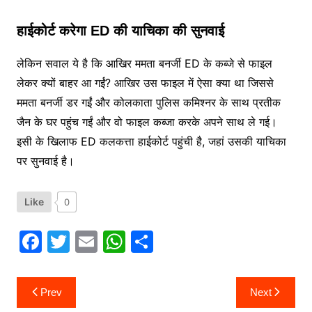
हाईकोर्ट करेगा ED की याचिका की सुनवाई
लेकिन सवाल ये है कि आखिर ममता बनर्जी ED के कब्जे से फाइल
लेकर क्यों बाहर आ गईं? आखिर उस फाइल में ऐसा क्या था जिससे
ममता बनर्जी डर गईं और कोलकाता पुलिस कमिश्नर के साथ प्रतीक
जैन के घर पहुंच गईं और वो फाइल कब्जा करके अपने साथ ले गई।
इसी के खिलाफ ED कलकत्ता हाईकोर्ट पहुंची है, जहां उसकी याचिका
पर सुनवाई है।
Like
0
F
T
E
W
S
a
w
m
h
h
c
itt
ai
at
ar
Post
Prev
Next
navigation
e
er
l
s
e